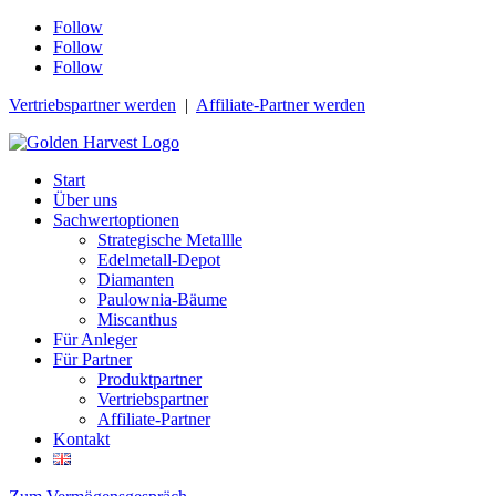
Follow
Follow
Follow
Vertriebspartner werden
|
Affiliate-Partner werden
Start
Über uns
Sachwertoptionen
Strategische Metallle
Edelmetall-Depot
Diamanten
Paulownia-Bäume
Miscanthus
Für Anleger
Für Partner
Produktpartner
Vertriebspartner
Affiliate-Partner
Kontakt