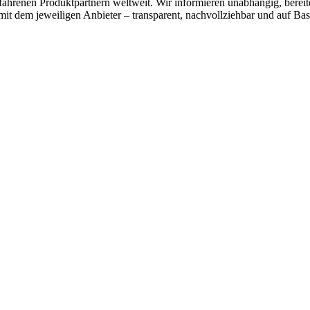
hrenen Produktpartnern weltweit. Wir informieren unabhängig, bereite
mit dem jeweiligen Anbieter – transparent, nachvollziehbar und auf Bas