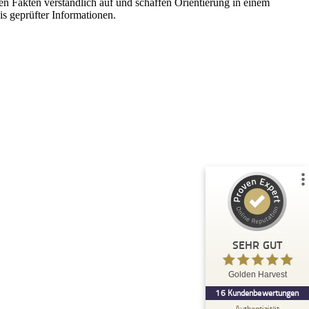
n Fakten verständlich auf und schaffen Orientierung in einem
is geprüfter Informationen.
Kundenbewertungen und Erfahrungen zu
Golden Harvest
%
100
SEHR GUT
Empfehlungen auf
ProvenExpert.com
5,00
/
4,96
16
Bewertungen auf ProvenExpert.com
Blick aufs ProvenExpert-Profil werfen
SEHR GUT
Anonym
5,00
Golden Harvest
Man fühlt isch sehr gut betreut, man
16
Kundenbewertungen
bekommt das Gefühl, jeder Kunde liegt am
Herzen und wird wertgeschätzt.
Authentizität