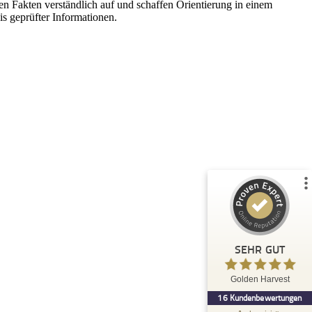
n Fakten verständlich auf und schaffen Orientierung in einem
is geprüfter Informationen.
Kundenbewertungen und Erfahrungen zu
Golden Harvest
%
100
SEHR GUT
Empfehlungen auf
ProvenExpert.com
5,00
/
4,96
16
Bewertungen auf ProvenExpert.com
Blick aufs ProvenExpert-Profil werfen
SEHR GUT
Anonym
5,00
Golden Harvest
Man fühlt isch sehr gut betreut, man
16
Kundenbewertungen
bekommt das Gefühl, jeder Kunde liegt am