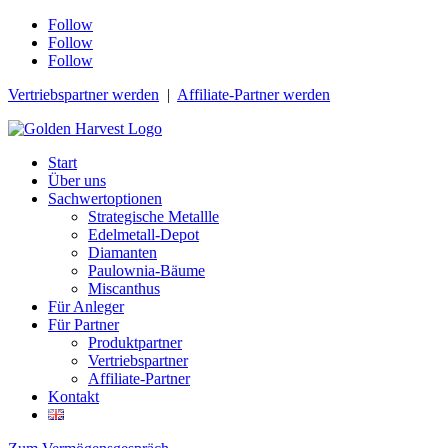
Follow
Follow
Follow
Vertriebspartner werden
|
Affiliate-Partner werden
Start
Über uns
Sachwertoptionen
Strategische Metallle
Edelmetall-Depot
Diamanten
Paulownia-Bäume
Miscanthus
Für Anleger
Für Partner
Produktpartner
Vertriebspartner
Affiliate-Partner
Kontakt